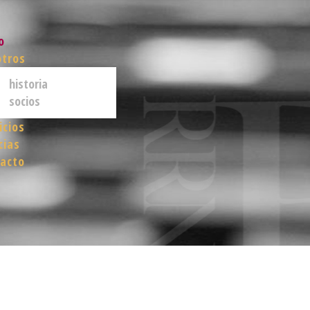
o
otros
historia
socios
icios
cias
acto