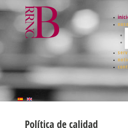
inici
nos
serv
noti
cont
Política
de
calidad